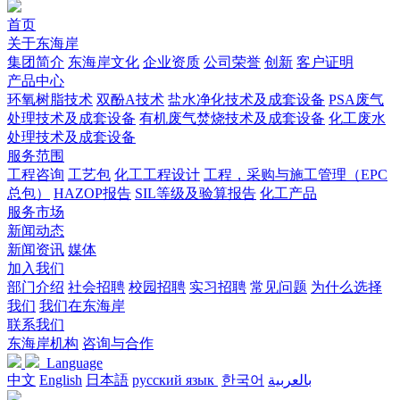
首页
关于东海岸
集团简介
东海岸文化
企业资质
公司荣誉
创新
客户证明
产品中心
环氧树脂技术
双酚A技术
盐水净化技术及成套设备
PSA废气
处理技术及成套设备
有机废气焚烧技术及成套设备
化工废水
处理技术及成套设备
服务范围
工程咨询
工艺包
化工工程设计
工程，采购与施工管理（EPC
总包）
HAZOP报告
SIL等级及验算报告
化工产品
服务市场
新闻动态
新闻资讯
媒体
加入我们
部门介绍
社会招聘
校园招聘
实习招聘
常见问题
为什么选择
我们
我们在东海岸
联系我们
东海岸机构
咨询与合作
Language
中文
English
日本語
русский язык
한국어
بالعربية