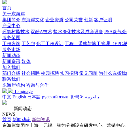
首页
关于东海岸
集团简介
东海岸文化
企业资质
公司荣誉
创新
客户证明
产品中心
环氧树脂技术
双酚A技术
盐水净化技术及成套设备
PSA废气
服务范围
工程咨询
工艺包
化工工程设计
工程，采购与施工管理（EPC
服务市场
新闻动态
新闻资讯
媒体
加入我们
部门介绍
社会招聘
校园招聘
实习招聘
常见问题
为什么选择我
联系我们
东海岸机构
咨询与合作
Language
中文
English
日本語
русский язык
한국어
بالعربية
新闻动态
NEWS
首页
新闻动态
新闻资讯
东海岸集团在上海、无锡、纽约分别设有研发中心、营销中心