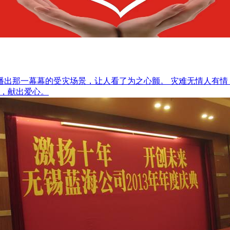
动播出那一幕幕的受灾场景，让人看了为之心颤。 灾难无情人有
款，献出爱心。