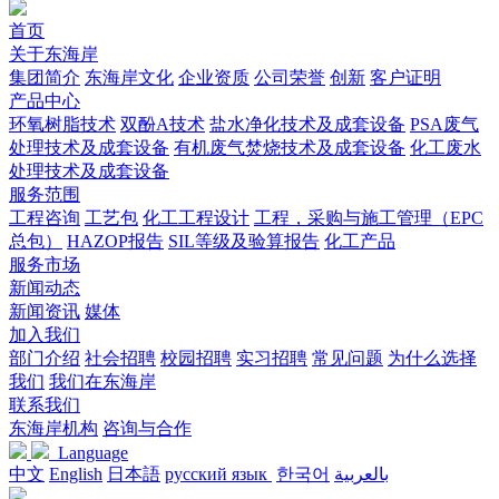
首页
关于东海岸
集团简介
东海岸文化
企业资质
公司荣誉
创新
客户证明
产品中心
环氧树脂技术
双酚A技术
盐水净化技术及成套设备
PSA废气
处理技术及成套设备
有机废气焚烧技术及成套设备
化工废水
处理技术及成套设备
服务范围
工程咨询
工艺包
化工工程设计
工程，采购与施工管理（EPC
总包）
HAZOP报告
SIL等级及验算报告
化工产品
服务市场
新闻动态
新闻资讯
媒体
加入我们
部门介绍
社会招聘
校园招聘
实习招聘
常见问题
为什么选择
我们
我们在东海岸
联系我们
东海岸机构
咨询与合作
Language
中文
English
日本語
русский язык
한국어
بالعربية