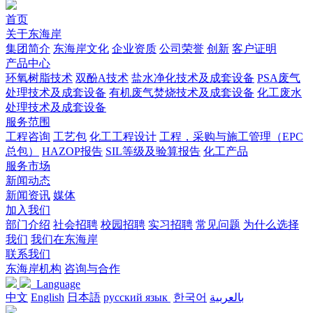
首页
关于东海岸
集团简介
东海岸文化
企业资质
公司荣誉
创新
客户证明
产品中心
环氧树脂技术
双酚A技术
盐水净化技术及成套设备
PSA废气
处理技术及成套设备
有机废气焚烧技术及成套设备
化工废水
处理技术及成套设备
服务范围
工程咨询
工艺包
化工工程设计
工程，采购与施工管理（EPC
总包）
HAZOP报告
SIL等级及验算报告
化工产品
服务市场
新闻动态
新闻资讯
媒体
加入我们
部门介绍
社会招聘
校园招聘
实习招聘
常见问题
为什么选择
我们
我们在东海岸
联系我们
东海岸机构
咨询与合作
Language
中文
English
日本語
русский язык
한국어
بالعربية