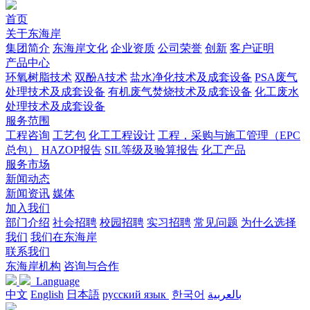
首页
关于东海岸
集团简介
东海岸文化
企业资质
公司荣誉
创新
客户证明
产品中心
环氧树脂技术
双酚A技术
盐水净化技术及成套设备
PSA废气
处理技术及成套设备
有机废气焚烧技术及成套设备
化工废水
处理技术及成套设备
服务范围
工程咨询
工艺包
化工工程设计
工程，采购与施工管理（EPC
总包）
HAZOP报告
SIL等级及验算报告
化工产品
服务市场
新闻动态
新闻资讯
媒体
加入我们
部门介绍
社会招聘
校园招聘
实习招聘
常见问题
为什么选择
我们
我们在东海岸
联系我们
东海岸机构
咨询与合作
Language
中文
English
日本語
русский язык
한국어
بالعربية