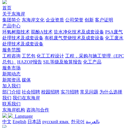
首页
关于东海岸
集团简介
东海岸文化
企业资质
公司荣誉
创新
客户证明
产品中心
环氧树脂技术
双酚A技术
盐水净化技术及成套设备
PSA废气
处理技术及成套设备
有机废气焚烧技术及成套设备
化工废水
处理技术及成套设备
服务范围
工程咨询
工艺包
化工工程设计
工程，采购与施工管理（EPC
总包）
HAZOP报告
SIL等级及验算报告
化工产品
服务市场
新闻动态
新闻资讯
媒体
加入我们
部门介绍
社会招聘
校园招聘
实习招聘
常见问题
为什么选择
我们
我们在东海岸
联系我们
东海岸机构
咨询与合作
Language
中文
English
日本語
русский язык
한국어
بالعربية