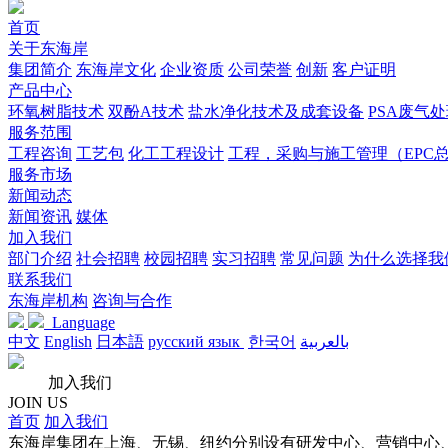
首页
关于东海岸
集团简介
东海岸文化
企业资质
公司荣誉
创新
客户证明
产品中心
环氧树脂技术
双酚A技术
盐水净化技术及成套设备
PSA废气
服务范围
工程咨询
工艺包
化工工程设计
工程，采购与施工管理（EPC
服务市场
新闻动态
新闻资讯
媒体
加入我们
部门介绍
社会招聘
校园招聘
实习招聘
常见问题
为什么选择我
联系我们
东海岸机构
咨询与合作
Language
中文
English
日本語
русский язык
한국어
بالعربية
加入我们
JOIN US
首页
加入我们
东海岸集团在上海、无锡、纽约分别设有研发中心、营销中心