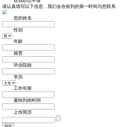
岗位要求：
1、全日制统招本科及以上学历，建筑学、土木工程相关专
业；
2、有3-5年建筑设计工作经验者优先，有设计院工作经验者优
先；
3、执相关注册资质者优先；
4、熟悉相关的设计规范，能够独立开展工作，有较强的专业
技能；
5、有良好的写作能力及较强的理解沟通能力；
6、不断学习的能力；
7、深度工作的能力。
申请该职位