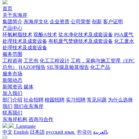
首页
关于东海岸
集团简介
东海岸文化
企业资质
公司荣誉
创新
客户证明
产品中心
环氧树脂技术
双酚A技术
盐水净化技术及成套设备
PSA废气
处理技术及成套设备
有机废气焚烧技术及成套设备
化工废水
处理技术及成套设备
服务范围
工程咨询
工艺包
化工工程设计
工程，采购与施工管理（EPC
总包）
HAZOP报告
SIL等级及验算报告
化工产品
服务市场
新闻动态
新闻资讯
媒体
加入我们
部门介绍
社会招聘
校园招聘
实习招聘
常见问题
为什么选择
我们
我们在东海岸
联系我们
东海岸机构
咨询与合作
Language
中文
English
日本語
русский язык
한국어
بالعربية