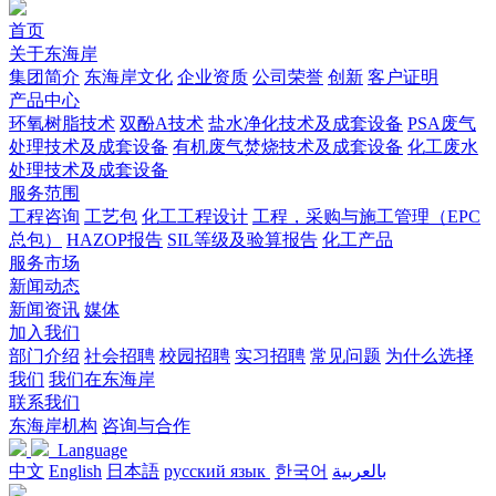
首页
关于东海岸
集团简介
东海岸文化
企业资质
公司荣誉
创新
客户证明
产品中心
环氧树脂技术
双酚A技术
盐水净化技术及成套设备
PSA废气
处理技术及成套设备
有机废气焚烧技术及成套设备
化工废水
处理技术及成套设备
服务范围
工程咨询
工艺包
化工工程设计
工程，采购与施工管理（EPC
总包）
HAZOP报告
SIL等级及验算报告
化工产品
服务市场
新闻动态
新闻资讯
媒体
加入我们
部门介绍
社会招聘
校园招聘
实习招聘
常见问题
为什么选择
我们
我们在东海岸
联系我们
东海岸机构
咨询与合作
Language
中文
English
日本語
русский язык
한국어
بالعربية