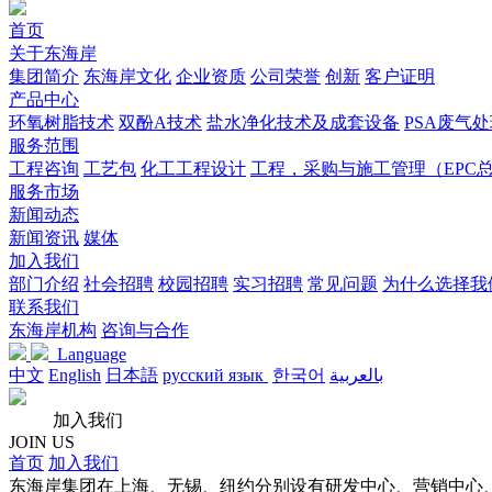
首页
关于东海岸
集团简介
东海岸文化
企业资质
公司荣誉
创新
客户证明
产品中心
环氧树脂技术
双酚A技术
盐水净化技术及成套设备
PSA废气
服务范围
工程咨询
工艺包
化工工程设计
工程，采购与施工管理（EPC
服务市场
新闻动态
新闻资讯
媒体
加入我们
部门介绍
社会招聘
校园招聘
实习招聘
常见问题
为什么选择我
联系我们
东海岸机构
咨询与合作
Language
中文
English
日本語
русский язык
한국어
بالعربية
加入我们
JOIN US
首页
加入我们
东海岸集团在上海、无锡、纽约分别设有研发中心、营销中心